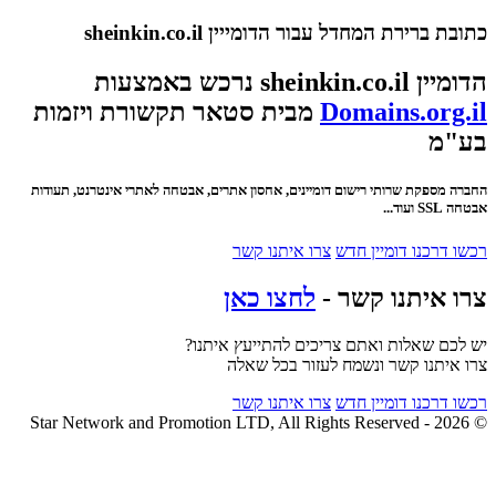
כתובת ברירת המחדל עבור הדומייין sheinkin.co.il
הדומיין sheinkin.co.il נרכש באמצעות
Domains.org.il
מבית סטאר תקשורת ויזמות
בע"מ
החברה מספקת שרותי רישום דומיינים, אחסון אתרים, אבטחה לאתרי אינטרנט, תעודות
אבטחה SSL ועוד...
רכשו דרכנו דומיין חדש
צרו איתנו קשר
צרו איתנו קשר -
לחצו כאן
יש לכם שאלות ואתם צריכים להתייעץ איתנו?
צרו איתנו קשר ונשמח לעזור בכל שאלה
רכשו דרכנו דומיין חדש
צרו איתנו קשר
© 2026 - Star Network and Promotion LTD, All Rights Reserved