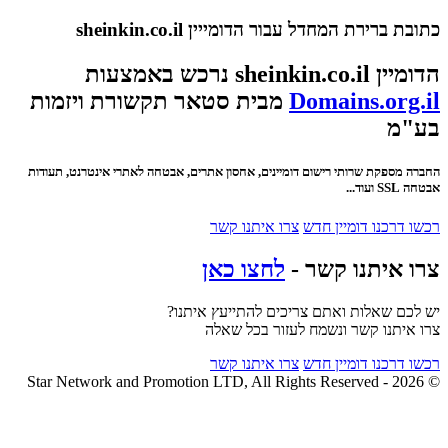
כתובת ברירת המחדל עבור הדומייין sheinkin.co.il
הדומיין sheinkin.co.il נרכש באמצעות
Domains.org.il
מבית סטאר תקשורת ויזמות
בע"מ
החברה מספקת שרותי רישום דומיינים, אחסון אתרים, אבטחה לאתרי אינטרנט, תעודות
אבטחה SSL ועוד...
רכשו דרכנו דומיין חדש
צרו איתנו קשר
צרו איתנו קשר -
לחצו כאן
יש לכם שאלות ואתם צריכים להתייעץ איתנו?
צרו איתנו קשר ונשמח לעזור בכל שאלה
רכשו דרכנו דומיין חדש
צרו איתנו קשר
© 2026 - Star Network and Promotion LTD, All Rights Reserved