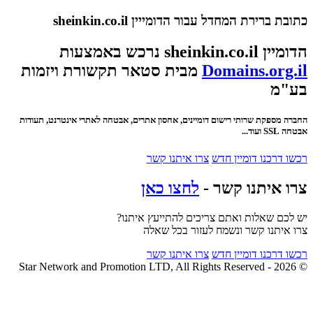
כתובת ברירת המחדל עבור הדומייין sheinkin.co.il
הדומיין sheinkin.co.il נרכש באמצעות
Domains.org.il
מבית סטאר תקשורת ויזמות
בע"מ
החברה מספקת שרותי רישום דומיינים, אחסון אתרים, אבטחה לאתרי אינטרנט, תעודות
אבטחה SSL ועוד...
רכשו דרכנו דומיין חדש
צרו איתנו קשר
צרו איתנו קשר -
לחצו כאן
יש לכם שאלות ואתם צריכים להתייעץ איתנו?
צרו איתנו קשר ונשמח לעזור בכל שאלה
רכשו דרכנו דומיין חדש
צרו איתנו קשר
© 2026 - Star Network and Promotion LTD, All Rights Reserved