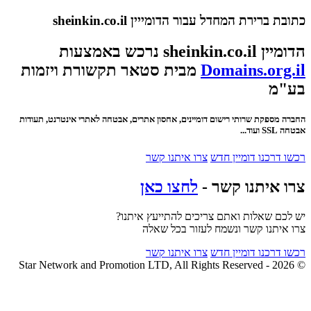
כתובת ברירת המחדל עבור הדומייין sheinkin.co.il
הדומיין sheinkin.co.il נרכש באמצעות
Domains.org.il
מבית סטאר תקשורת ויזמות
בע"מ
החברה מספקת שרותי רישום דומיינים, אחסון אתרים, אבטחה לאתרי אינטרנט, תעודות
אבטחה SSL ועוד...
רכשו דרכנו דומיין חדש
צרו איתנו קשר
צרו איתנו קשר -
לחצו כאן
יש לכם שאלות ואתם צריכים להתייעץ איתנו?
צרו איתנו קשר ונשמח לעזור בכל שאלה
רכשו דרכנו דומיין חדש
צרו איתנו קשר
© 2026 - Star Network and Promotion LTD, All Rights Reserved