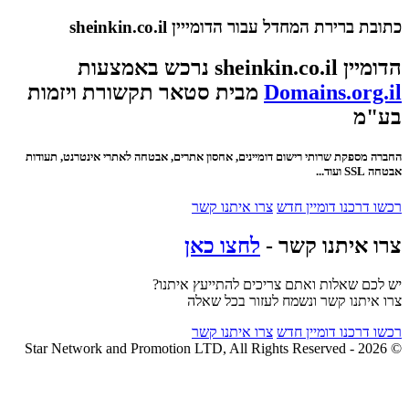
כתובת ברירת המחדל עבור הדומייין sheinkin.co.il
הדומיין sheinkin.co.il נרכש באמצעות
Domains.org.il
מבית סטאר תקשורת ויזמות
בע"מ
החברה מספקת שרותי רישום דומיינים, אחסון אתרים, אבטחה לאתרי אינטרנט, תעודות
אבטחה SSL ועוד...
רכשו דרכנו דומיין חדש
צרו איתנו קשר
צרו איתנו קשר -
לחצו כאן
יש לכם שאלות ואתם צריכים להתייעץ איתנו?
צרו איתנו קשר ונשמח לעזור בכל שאלה
רכשו דרכנו דומיין חדש
צרו איתנו קשר
© 2026 - Star Network and Promotion LTD, All Rights Reserved