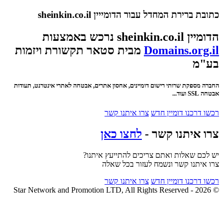
כתובת ברירת המחדל עבור הדומייין sheinkin.co.il
הדומיין sheinkin.co.il נרכש באמצעות
Domains.org.il
מבית סטאר תקשורת ויזמות
בע"מ
החברה מספקת שרותי רישום דומיינים, אחסון אתרים, אבטחה לאתרי אינטרנט, תעודות
אבטחה SSL ועוד...
רכשו דרכנו דומיין חדש
צרו איתנו קשר
צרו איתנו קשר -
לחצו כאן
יש לכם שאלות ואתם צריכים להתייעץ איתנו?
צרו איתנו קשר ונשמח לעזור בכל שאלה
רכשו דרכנו דומיין חדש
צרו איתנו קשר
© 2026 - Star Network and Promotion LTD, All Rights Reserved