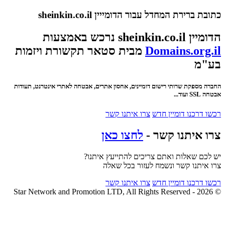
כתובת ברירת המחדל עבור הדומייין sheinkin.co.il
הדומיין sheinkin.co.il נרכש באמצעות
Domains.org.il
מבית סטאר תקשורת ויזמות
בע"מ
החברה מספקת שרותי רישום דומיינים, אחסון אתרים, אבטחה לאתרי אינטרנט, תעודות
אבטחה SSL ועוד...
רכשו דרכנו דומיין חדש
צרו איתנו קשר
צרו איתנו קשר -
לחצו כאן
יש לכם שאלות ואתם צריכים להתייעץ איתנו?
צרו איתנו קשר ונשמח לעזור בכל שאלה
רכשו דרכנו דומיין חדש
צרו איתנו קשר
© 2026 - Star Network and Promotion LTD, All Rights Reserved